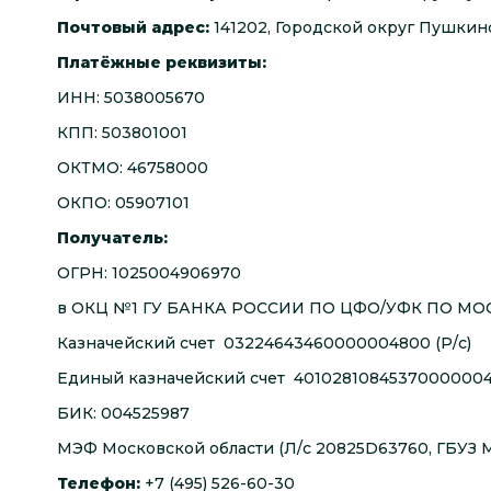
Почтовый адрес:
141202, Городской округ Пушкинс
Платёжные реквизиты:
ИНН: 5038005670
КПП: 503801001
ОКТМО: 46758000
ОКПО: 05907101
Получатель:
ОГРН: 1025004906970
в ОКЦ №1 ГУ БАНКА РОССИИ ПО ЦФО/УФК ПО МО
Казначейский счет 03224643460000004800 (Р/с)
Единый казначейский счет 40102810845370000004 
БИК: 004525987
МЭФ Московской области (Л/с 20825D63760, ГБУЗ 
Телефон:
+7 (495) 526-60-30