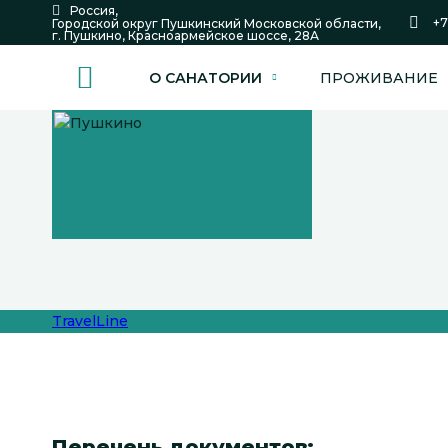
Россия,
+7
Городской округ Пушкинский Московской области,
г. Пушкино,
Красноармейское шоссе,
28А
О САНАТОРИИ
ПРОЖИВАНИЕ
TravelLine
Перечень документов: