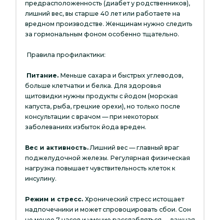
предрасположенность (диабет у родственников),
лишний вес, вы старше 40 лет или работаете на
вредном производстве. Женщинам нужно следить
за гормональным фоном особенно тщательно.
Правила профилактики:
Питание.
Меньше сахара и быстрых углеводов,
больше клетчатки и белка. Для здоровья
щитовидки нужны продукты с йодом (морская
капуста, рыба, грецкие орехи), но только после
консультации с врачом — при некоторых
заболеваниях избыток йода вреден.
Вес и активность.
Лишний вес — главный враг
поджелудочной железы. Регулярная физическая
нагрузка повышает чувствительность клеток к
инсулину.
Режим и стресс.
Хронический стресс истощает
надпочечники и может спровоцировать сбои. Сон
не менее 7 часов и умение расслабляться — важная