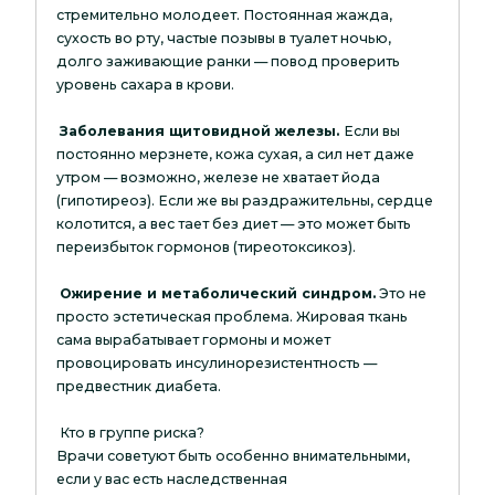
стремительно молодеет. Постоянная жажда,
сухость во рту, частые позывы в туалет ночью,
долго заживающие ранки — повод проверить
уровень сахара в крови.
Заболевания щитовидной железы.
Если вы
постоянно мерзнете, кожа сухая, а сил нет даже
утром — возможно, железе не хватает йода
(гипотиреоз). Если же вы раздражительны, сердце
колотится, а вес тает без диет — это может быть
переизбыток гормонов (тиреотоксикоз).
Ожирение и метаболический синдром.
Это не
просто эстетическая проблема. Жировая ткань
сама вырабатывает гормоны и может
провоцировать инсулинорезистентность —
предвестник диабета.
Кто в группе риска?
Врачи советуют быть особенно внимательными,
если у вас есть наследственная