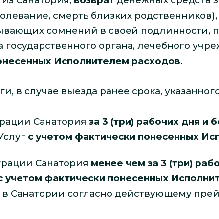
 из Санатория,
возврат
денежных средств з
олевание, смерть близких родственников)
ывающих сомнений в своей подлинности, 
 государственного органа, лечебного учреж
понесенных Исполнителем расходов
.
и, в случае выезда ранее срока, указанног
рации Санатория
за 3 (три) рабочих дня и 
 Услуг
с учетом фактически понесенных Ис
рации Санатория
менее чем за 3 (три) раб
с учетом фактически понесенных Исполни
в Санатории согласно действующему прей