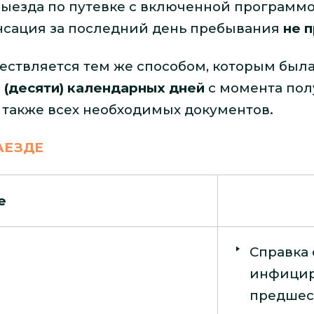
 выезда по путевке с включенной програм
нсация за последний день пребывания
не 
ествляется тем же способом, которым был
0 (десяти) календарных дней
с момента пол
а также всех необходимых документов.
АЕЗДЕ
е
Справка 
инфицир
предшес