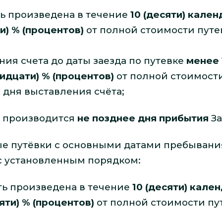
ь произведена в течение
10 (десяти) кале
и) % (процентов)
от полной стоимости путе
ния счета до даты заезда по путевке
менее 
ридцати) % (процентов)
от полной стоимости
 дня выставления счёта;
и производится
не позднее дня прибытия
За
ные путёвки с основными датами пребыван
 с установленным порядком:
ть произведена в течение
10 (десяти) кале
яти) % (процентов)
от полной стоимости пу