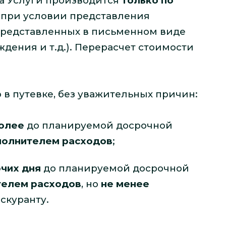
а Услуги производится
только по
, при условии представления
представленных в письменном виде
дения и т.д.). Перерасчет стоимости
о в путевке, без уважительных причин:
более
до планируемой досрочной
полнителем расходов
;
очих дня
до планируемой досрочной
телем расходов
, но
не менее
скуранту.