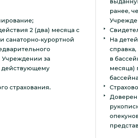
выданну
ранее, че
нирование;
Учрежде
действия 2 (два) месяца с
Свидете
ии санаторно-курортной
На детей
едварительного
справка,
 Учреждении за
в бассей
о действующему
месяца)
бассейна
го страхования.
Страхов
Доверен
рукопис
опекунов
представ