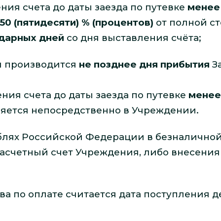
ния счета до даты заезда по путевке
менее
50 (пятидесяти) % (процентов)
от полной с
ндарных дней
со дня выставления счёта;
и производится
не позднее дня прибытия
За
ния счета до даты заезда по путевке
менее
ляется непосредственно в Учреждении.
блях Российской Федерации в безналично
асчетный счет Учреждения, либо внесения 
 по оплате считается дата поступления д