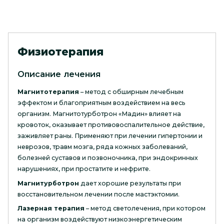
Физиотерапия
Описание лечения
Магнитотерапия
– метод с обширным лечебным
эффектом и благоприятным воздействием на весь
организм. Магнитотурботрон «Мадин» влияет на
кровоток, оказывает противовоспалительное действие,
заживляет раны. Применяют при лечении гипертонии и
неврозов, травм мозга, ряда кожных заболеваний,
болезней суставов и позвоночника, при эндокринных
нарушениях, при простатите и нефрите.
Магнитурботрон
дает хорошие результаты при
восстановительном лечении после мастэктомии.
Лазерная терапия
– метод светолечения, при котором
на организм воздействуют низкоэнергетическим